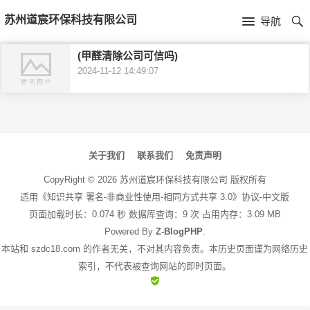
首
苏州道宸环保科技有限公司
导航
页
首
(甲醛清除公司可信吗)
2024-11-12 14:49:07
页
公
司
文
介
章
关于我们
联系我们
免责声明
绍
导
CopyRight ©
2026
苏州道宸环保科技有限公司
版权所有
航
适用《知识共享 署名-非商业性使用-相同方式共享 3.0》协议-中文版
页面加载时长：0.074 秒 数据库查询：9 次 占用内存：3.09 MB
Powered By
Z-BlogPHP
.
本站和 szdc18.com 的作者无关，不对其内容负责。本历史页面谨为网络历史
索引，不代表被查询网站的即时页面。