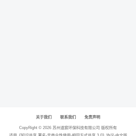
关于我们
联系我们
免责声明
CopyRight ©
2026
苏州道宸环保科技有限公司
版权所有
适用《知识共享 署名-非商业性使用-相同方式共享 3.0》协议-中文版