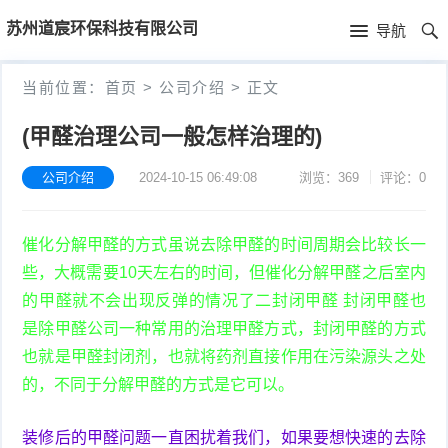
首
苏州道宸环保科技有限公司
导航
页
首
当前位置：
首页
>
公司介绍
>
正文
页
公
(甲醛治理公司一般怎样治理的)
司
公司介绍
2024-10-15 06:49:08
浏览：369
评论：0
介
催化分解甲醛的方式虽说去除甲醛的时间周期会比较长一
绍
些，大概需要10天左右的时间，但催化分解甲醛之后室内
的甲醛就不会出现反弹的情况了二封闭甲醛 封闭甲醛也
是除甲醛公司一种常用的治理甲醛方式，封闭甲醛的方式
也就是甲醛封闭剂，也就将药剂直接作用在污染源头之处
的，不同于分解甲醛的方式是它可以。
装修后的甲醛问题一直困扰着我们，如果要想快速的去除