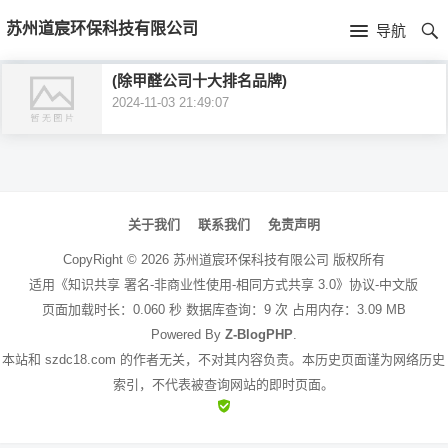
首
苏州道宸环保科技有限公司
导航
页
首
(除甲醛公司十大排名品牌)
2024-11-03 21:49:07
页
公
司
文
介
章
关于我们
联系我们
免责声明
绍
导
CopyRight ©
2026
苏州道宸环保科技有限公司
版权所有
航
适用《知识共享 署名-非商业性使用-相同方式共享 3.0》协议-中文版
页面加载时长：0.060 秒 数据库查询：9 次 占用内存：3.09 MB
Powered By
Z-BlogPHP
.
本站和 szdc18.com 的作者无关，不对其内容负责。本历史页面谨为网络历史
索引，不代表被查询网站的即时页面。