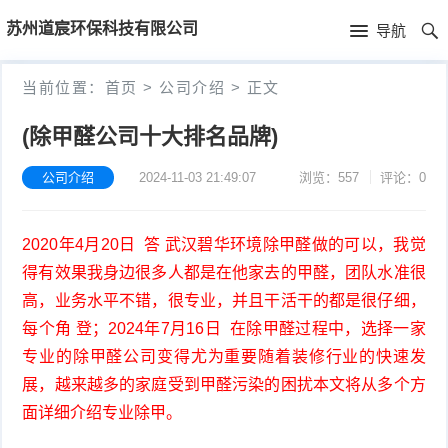
首
苏州道宸环保科技有限公司
导航
页
首
当前位置：
首页
>
公司介绍
>
正文
页
公
(除甲醛公司十大排名品牌)
司
公司介绍
2024-11-03 21:49:07
浏览：557
评论：0
介
2020年4月20日 答 武汉碧华环境除甲醛做的可以，我觉
绍
得有效果我身边很多人都是在他家去的甲醛，团队水准很
高，业务水平不错，很专业，并且干活干的都是很仔细，
每个角 登；2024年7月16日 在除甲醛过程中，选择一家
专业的除甲醛公司变得尤为重要随着装修行业的快速发
展，越来越多的家庭受到甲醛污染的困扰本文将从多个方
面详细介绍专业除甲。